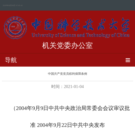
2026年08月09日 07:05:43
机关党委办公室
导航
中国共产党党员权利保障条例
时间：2021-01-04
（
2004
年
9
月
9
日中共中央政治局常委会会议审议批
准
2004
年
9
月
22
日中共中央发布