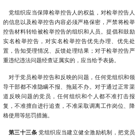
党组织应当保障检举控告人的权益，对检举控告人
的信息以及检举控告内容必须严格保密，严禁将检举
控告材料转给被检举控告的组织和人员。提倡和鼓励
实名检举控告，对实名检举控告优先办理、优先处
置，告知受理情况、反馈处理结果；对于检举控告严
重违纪违法问题经查证属实的，应当给予表扬。
对于党员检举控告和反映的问题，任何党组织和领
导干部都不准隐瞒不报、拖延不办。对于通过正常渠
道反映问题的党员，任何组织和个人都不准打击报
复，不准擅自进行追查，不准采取调离工作岗位、降
格使用等惩罚措施。
第三十三条
党组织应当建立健全激励机制，把党员