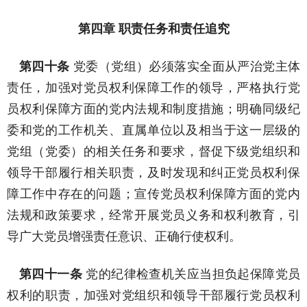
第四章 职责任务和责任追究
第四十条
党委（党组）必须落实全面从严治党主体
责任，加强对党员权利保障工作的领导，严格执行党
员权利保障方面的党内法规和制度措施；明确同级纪
委和党的工作机关、直属单位以及相当于这一层级的
党组（党委）的相关任务和要求，督促下级党组织和
领导干部履行相关职责，及时发现和纠正党员权利保
障工作中存在的问题；宣传党员权利保障方面的党内
法规和政策要求，经常开展党员义务和权利教育，引
导广大党员增强责任意识、正确行使权利。
第四十一条
党的纪律检查机关应当担负起保障党员
权利的职责，加强对党组织和领导干部履行党员权利