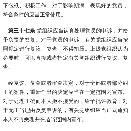
下包袱、积极工作。对于影响期满、表现好的党员，
符合条件的应当正常使用。
第三十七条
党组织应当认真处理党员的申诉，并给
予负责的答复。对于党员的申诉，有关党组织应当按
照规定进行复议、复查，不得扣压。上级党组织认为
必要时，可以直接或者指定有关党组织进行复议、复
查。
经复议、复查或者审查决定，对于全部或者部分纠
正的案件，重新作出的决定应当在一定范围内宣布。
对于处理正确而本人拒不接受的，给予批评教育；对
于无正当理由反复申诉的，有关党组织应当正式通知
本人不再受理并在适当范围内宣布。