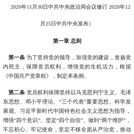
2020
年
11
月
30
日中共中央政治局会议修订
2020
年
12
月
25
日中共中央发布）
第一章 总则
第一条
为了坚持党的领导，加强党的建设，发扬党
内民主，保障党员权利，增强党的生机活力，根据
《中国共产党章程》，制定本条例。
第二条
党员权利保障坚持以马克思列宁主义、毛泽
东思想、邓小平理论、“三个代表”重要思想、科学发
展观、习近平新时代中国特色社会主义思想为指导，
增强“四个意识”、坚定“四个自信”、做到“两个维护”，
不忘初心、牢记使命，坚定不移全面从严治党，推动