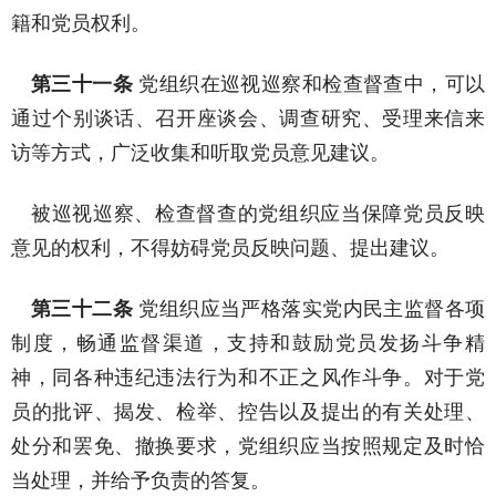
籍和党员权利。
第三十一条
党组织在巡视巡察和检查督查中，可以
通过个别谈话、召开座谈会、调查研究、受理来信来
访等方式，广泛收集和听取党员意见建议。
被巡视巡察、检查督查的党组织应当保障党员反映
意见的权利，不得妨碍党员反映问题、提出建议。
第三十二条
党组织应当严格落实党内民主监督各项
制度，畅通监督渠道，支持和鼓励党员发扬斗争精
神，同各种违纪违法行为和不正之风作斗争。对于党
员的批评、揭发、检举、控告以及提出的有关处理、
处分和罢免、撤换要求，党组织应当按照规定及时恰
当处理，并给予负责的答复。