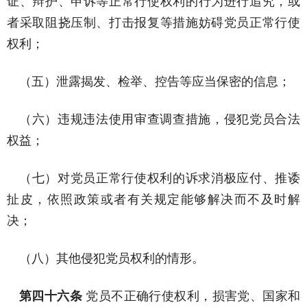
证、辩护、申诉等正常行使权利的行为进行追究，或
者采取阻挠压制、打击报复等措施妨碍党员正常行使
权利；
（五）泄露揭发、检举、控告等应当保密的信息；
（六）违规违法使用审查调查措施，侵犯党员合法
权益；
（七）对党员正常行使权利的诉求消极应付、推诿
扯皮，依照政策或者有关规定能够解决而不及时解
决；
（八）其他侵犯党员权利的情形。
第四十六条
党员不正确行使权利，损害党、国家和