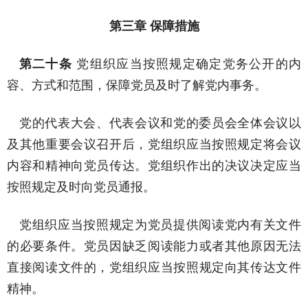
第三章 保障措施
第二十条
党组织应当按照规定确定党务公开的内
容、方式和范围，保障党员及时了解党内事务。
党的代表大会、代表会议和党的委员会全体会议以
及其他重要会议召开后，党组织应当按照规定将会议
内容和精神向党员传达。党组织作出的决议决定应当
按照规定及时向党员通报。
党组织应当按照规定为党员提供阅读党内有关文件
的必要条件。党员因缺乏阅读能力或者其他原因无法
直接阅读文件的，党组织应当按照规定向其传达文件
精神。