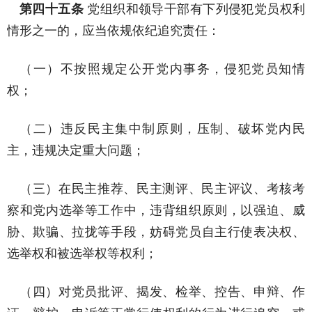
第四十五条
党组织和领导干部有下列侵犯党员权利
情形之一的，应当依规依纪追究责任：
（一）不按照规定公开党内事务，侵犯党员知情
权；
（二）违反民主集中制原则，压制、破坏党内民
主，违规决定重大问题；
（三）在民主推荐、民主测评、民主评议、考核考
察和党内选举等工作中，违背组织原则，以强迫、威
胁、欺骗、拉拢等手段，妨碍党员自主行使表决权、
选举权和被选举权等权利；
（四）对党员批评、揭发、检举、控告、申辩、作