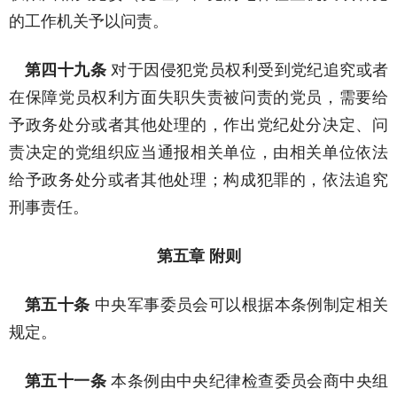
的工作机关予以问责。
第四十九条
对于因侵犯党员权利受到党纪追究或者
在保障党员权利方面失职失责被问责的党员，需要给
予政务处分或者其他处理的，作出党纪处分决定、问
责决定的党组织应当通报相关单位，由相关单位依法
给予政务处分或者其他处理；构成犯罪的，依法追究
刑事责任。
第五章 附则
第五十条
中央军事委员会可以根据本条例制定相关
规定。
第五十一条
本条例由中央纪律检查委员会商中央组