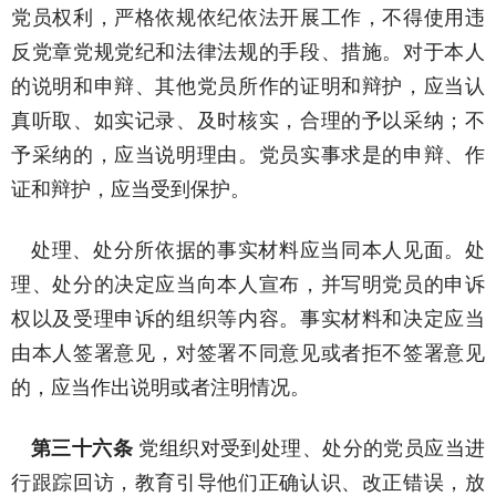
党员权利，严格依规依纪依法开展工作，不得使用违
反党章党规党纪和法律法规的手段、措施。对于本人
的说明和申辩、其他党员所作的证明和辩护，应当认
真听取、如实记录、及时核实，合理的予以采纳；不
予采纳的，应当说明理由。党员实事求是的申辩、作
证和辩护，应当受到保护。
处理、处分所依据的事实材料应当同本人见面。处
理、处分的决定应当向本人宣布，并写明党员的申诉
权以及受理申诉的组织等内容。事实材料和决定应当
由本人签署意见，对签署不同意见或者拒不签署意见
的，应当作出说明或者注明情况。
第三十六条
党组织对受到处理、处分的党员应当进
行跟踪回访，教育引导他们正确认识、改正错误，放