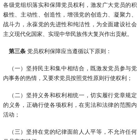
各级党组织落实和保障党员权利，激发广大党员的积
极性、主动性、创造性，增强党的创造力、凝聚力、
战斗力，永葆党的先进性和纯洁性，为全面建设社会
主义现代化国家、实现中华民族伟大复兴作出贡献。
第三条
党员权利保障应当遵循以下原则：
（一）坚持民主和集中相结合，既激发党员参与党
内事务的热情，又要求党员按照党性原则行使权利；
（二）坚持义务和权利相统一，切实履行党章规定
的义务，正确行使各项权利，在宪法和法律的范围内
活动；
（三）坚持在党的纪律面前人人平等，不允许任何