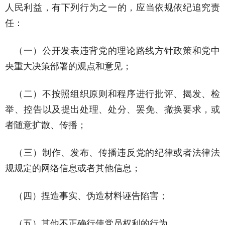
人民利益，有下列行为之一的，应当依规依纪追究责
任：
（一）公开发表违背党的理论路线方针政策和党中
央重大决策部署的观点和意见；
（二）不按照组织原则和程序进行批评、揭发、检
举、控告以及提出处理、处分、罢免、撤换要求，或
者随意扩散、传播；
（三）制作、发布、传播违反党的纪律或者法律法
规规定的网络信息或者其他信息；
（四）捏造事实、伪造材料诬告陷害；
（五）其他不正确行使党员权利的行为。