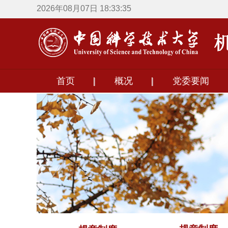
2026年08月07日 18:33:36
首页
概况
党委要闻